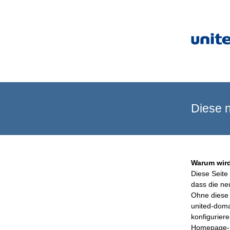
Diese n
Warum wird
Diese Seite 
dass die ne
Ohne diese 
united-doma
konfigurier
Homepage-B