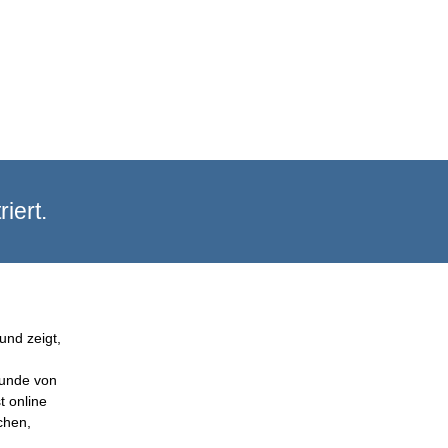
iert.
und zeigt,
Kunde von
t online
chen,